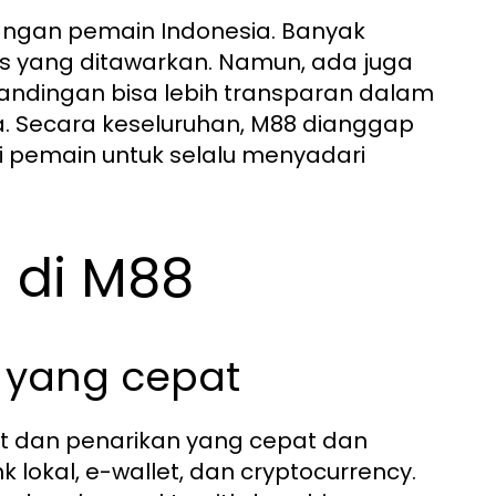
angan pemain Indonesia. Banyak
s yang ditawarkan. Namun, ada juga
ndingan bisa lebih transparan dalam
. Secara keseluruhan, M88 dianggap
gi pemain untuk selalu menyadari
 di M88
 yang cepat
 dan penarikan yang cepat dan
lokal, e-wallet, dan cryptocurrency.