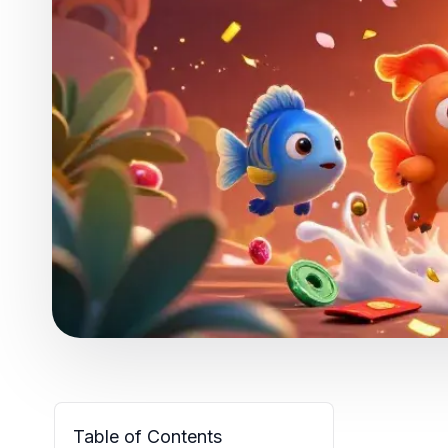
Table of Contents