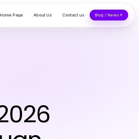
Home Page
About Us
Contact us
Blog / News
 2026