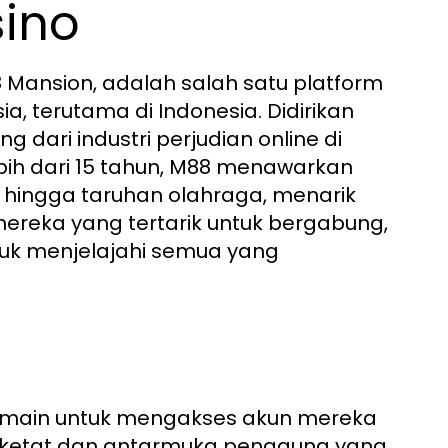
ino
Mansion, adalah salah satu platform
a, terutama di Indonesia. Didirikan
 dari industri perjudian online di
ih dari 15 tahun, M88 menawarkan
t hingga taruhan olahraga, menarik
mereka yang tertarik untuk bergabung,
uk menjelajahi semua yang
emain untuk mengakses akun mereka
 ketat dan antarmuka pengguna yang