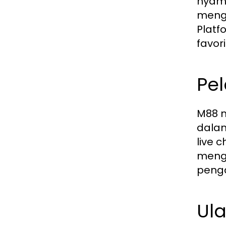
nyam
menga
Plat
favor
Pe
M88 
dalam
live 
meng
penga
Ul