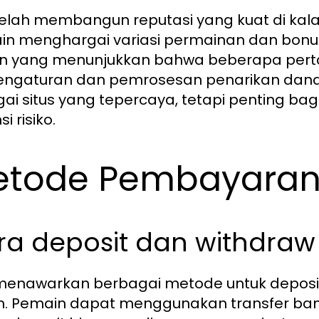
elah membangun reputasi yang kuat di kal
n menghargai variasi permainan dan bonu
n yang menunjukkan bahwa beberapa perta
engaturan dan pemrosesan penarikan dana
ai situs yang tepercaya, tetapi penting ba
i risiko.
tode Pembayaran
ra deposit dan withdraw
enawarkan berbagai metode untuk deposit
en. Pemain dapat menggunakan transfer bank 