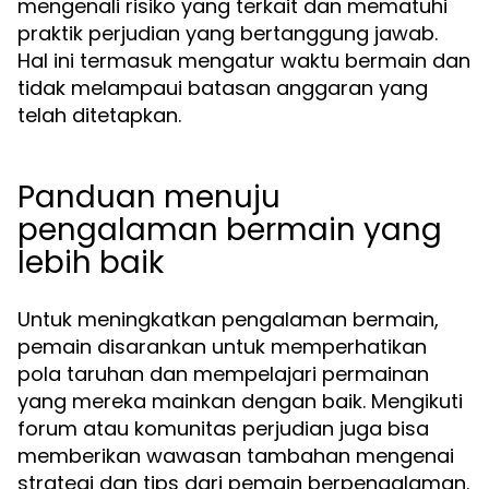
mengenali risiko yang terkait dan mematuhi
praktik perjudian yang bertanggung jawab.
Hal ini termasuk mengatur waktu bermain dan
tidak melampaui batasan anggaran yang
telah ditetapkan.
Panduan menuju
pengalaman bermain yang
lebih baik
Untuk meningkatkan pengalaman bermain,
pemain disarankan untuk memperhatikan
pola taruhan dan mempelajari permainan
yang mereka mainkan dengan baik. Mengikuti
forum atau komunitas perjudian juga bisa
memberikan wawasan tambahan mengenai
strategi dan tips dari pemain berpengalaman.