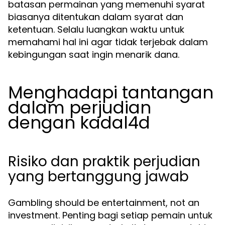
batasan permainan yang memenuhi syarat
biasanya ditentukan dalam syarat dan
ketentuan. Selalu luangkan waktu untuk
memahami hal ini agar tidak terjebak dalam
kebingungan saat ingin menarik dana.
Menghadapi tantangan
dalam perjudian
dengan kadal4d
Risiko dan praktik perjudian
yang bertanggung jawab
Gambling should be entertainment, not an
investment. Penting bagi setiap pemain untuk