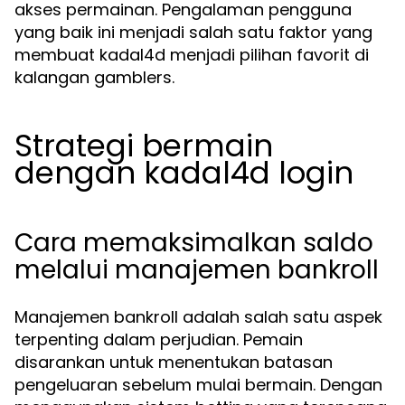
akses permainan. Pengalaman pengguna
yang baik ini menjadi salah satu faktor yang
membuat kadal4d menjadi pilihan favorit di
kalangan gamblers.
Strategi bermain
dengan kadal4d login
Cara memaksimalkan saldo
melalui manajemen bankroll
Manajemen bankroll adalah salah satu aspek
terpenting dalam perjudian. Pemain
disarankan untuk menentukan batasan
pengeluaran sebelum mulai bermain. Dengan