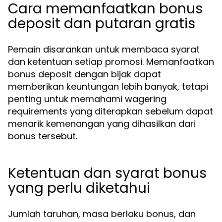
Cara memanfaatkan bonus
deposit dan putaran gratis
Pemain disarankan untuk membaca syarat
dan ketentuan setiap promosi. Memanfaatkan
bonus deposit dengan bijak dapat
memberikan keuntungan lebih banyak, tetapi
penting untuk memahami wagering
requirements yang diterapkan sebelum dapat
menarik kemenangan yang dihasilkan dari
bonus tersebut.
Ketentuan dan syarat bonus
yang perlu diketahui
Jumlah taruhan, masa berlaku bonus, dan